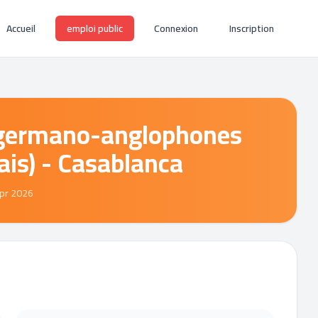
Accueil
emploi public
Connexion
Inscription
s germano-anglophones
is) - Casablanca
Apr 2026