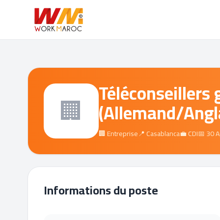
Téléconseiller
🏢
(Allemand/Angla
🏢 Entreprise
📍 Casablanca
💼 CDI
📅 30 
Informations du poste