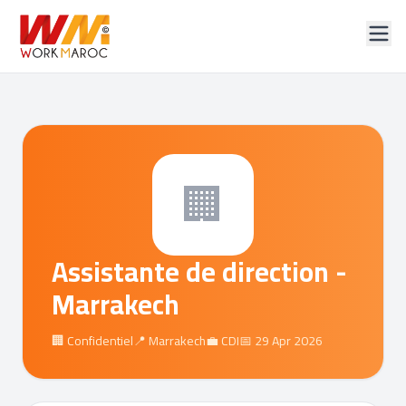
🏢
Assistante de direction -
Marrakech
🏢 Confidentiel
📍 Marrakech
💼 CDI
📅 29 Apr 2026