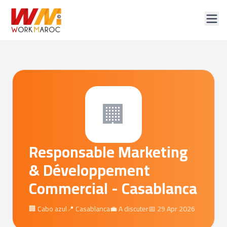
🏢
Responsable Marketing
& Développement
Commercial - Casablanca
🏢 Cabo azul
📍 Casablanca
💼 A discuter
📅 29 Apr 2026