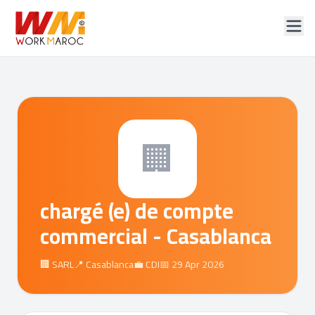
🏢
chargé (e) de compte
commercial - Casablanca
🏢 SARL
📍 Casablanca
💼 CDI
📅 29 Apr 2026