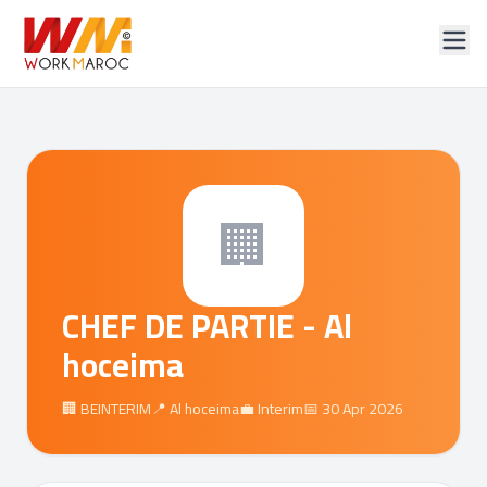
🏢
CHEF DE PARTIE - Al
hoceima
🏢 BEINTERIM
📍 Al hoceima
💼 Interim
📅 30 Apr 2026