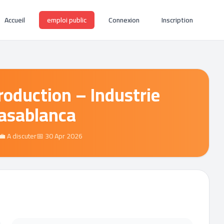
Accueil
emploi public
Connexion
Inscription
roduction – Industrie
Casablanca
💼 A discuter
📅 30 Apr 2026