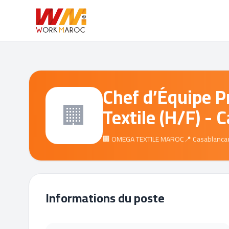
Chef d’Équipe P
🏢
Textile (H/F) - 
🏢 OMEGA TEXTILE MAROC
📍 Casablanca
Informations du poste