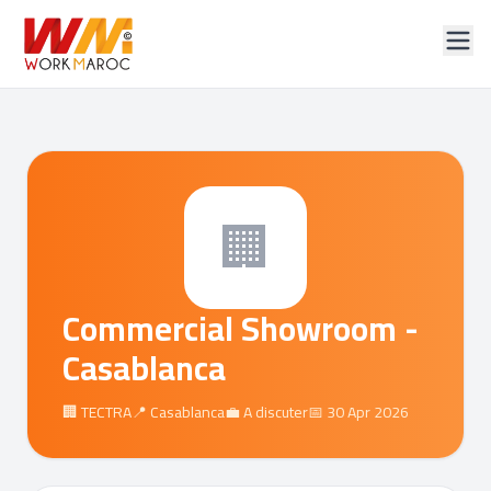
🏢
Commercial Showroom -
Casablanca
🏢 TECTRA
📍 Casablanca
💼 A discuter
📅 30 Apr 2026