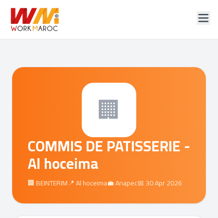
🏢
COMMIS DE PATISSERIE -
Al hoceima
🏢 BEINTERIM
📍 Al hoceima
💼 Anapec
📅 30 Apr 2026