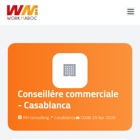
🏢
Conseillére commerciale
- Casablanca
🏢 RH consulting
📍 Casablanca
💼 CDI
📅 29 Apr 2026