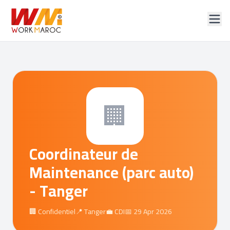
🏢
Coordinateur de
Maintenance (parc auto)
- Tanger
🏢 Confidentiel
📍 Tanger
💼 CDI
📅 29 Apr 2026