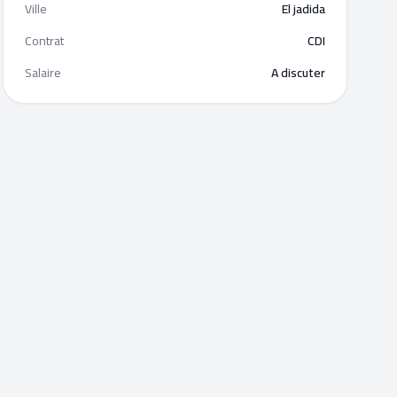
Ville
El jadida
Contrat
CDI
Salaire
A discuter