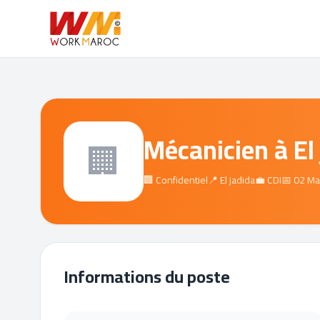
Mécanicien à El
🏢
🏢 Confidentiel
📍 El jadida
💼 CDI
📅 02 M
Informations du poste