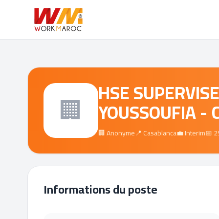
HSE SUPERVISE
🏢
YOUSSOUFIA - 
🏢 Anonyme
📍 Casablanca
💼 Interim
📅 2
Informations du poste