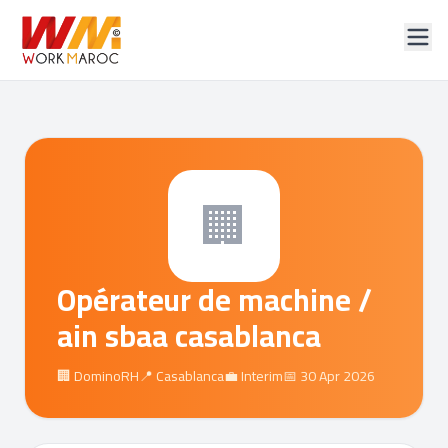
🏢
Opérateur de machine /
ain sbaa casablanca
🏢 DominoRH
📍 Casablanca
💼 Interim
📅 30 Apr 2026