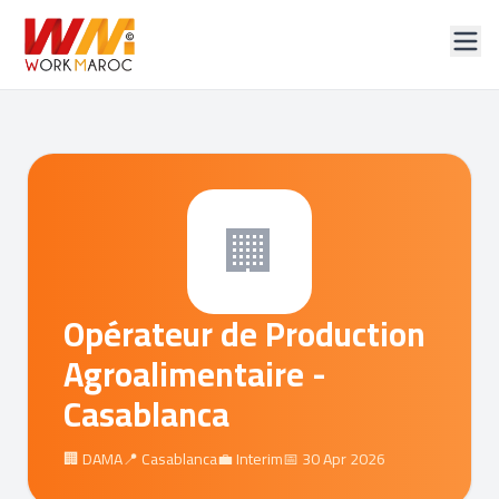
🏢
Opérateur de Production
Agroalimentaire -
Casablanca
🏢 DAMA
📍 Casablanca
💼 Interim
📅 30 Apr 2026