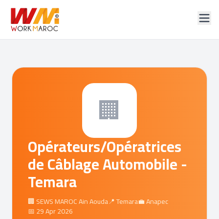
🏢
Opérateurs/Opératrices
de Câblage Automobile -
Temara
🏢 SEWS MAROC Ain Aouda
📍 Temara
💼 Anapec
📅 29 Apr 2026