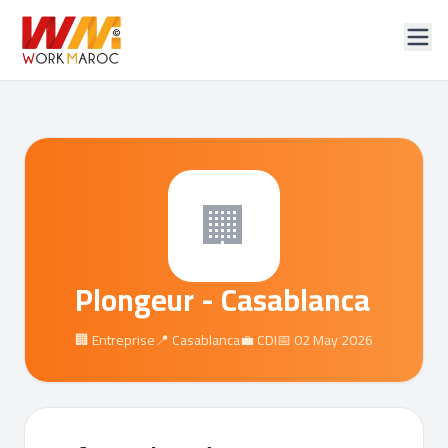
🏢
Plongeur - Casablanca
🏢 Entreprise
📍 Casablanca
💼 CDI
📅 02 May 2026