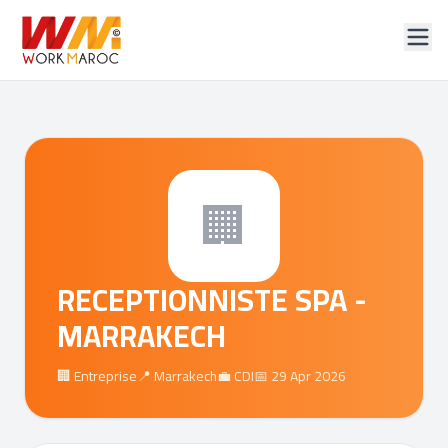
🏢
RECEPTIONNISTE SPA -
MARRAKECH
🏢 Entreprise
📍 Marrakech
💼 CDI
📅 29 Apr 2026