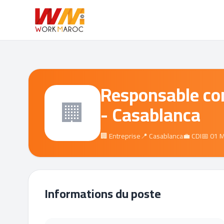
Responsable c
🏢
- Casablanca
🏢 Entreprise
📍 Casablanca
💼 CDI
📅 01 
Informations du poste