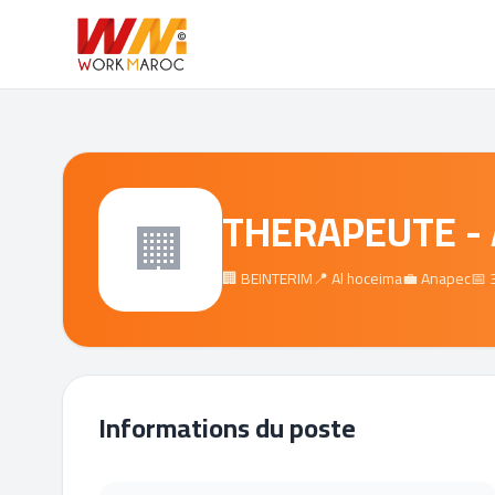
THERAPEUTE - 
🏢
🏢 BEINTERIM
📍 Al hoceima
💼 Anapec
📅 
Informations du poste