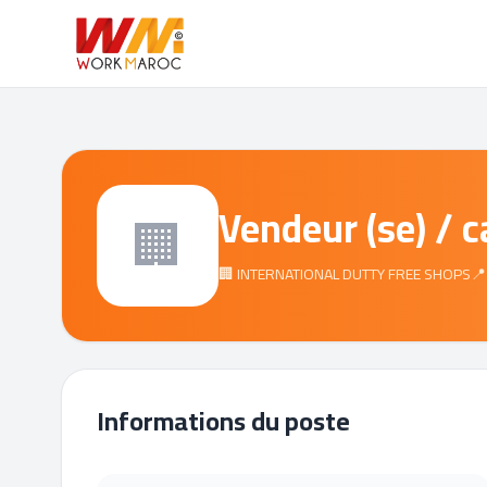
Vendeur (se) / ca
🏢
🏢 INTERNATIONAL DUTTY FREE SHOPS
📍
Informations du poste