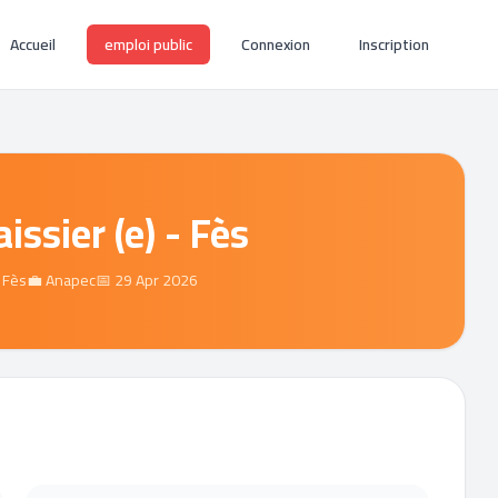
Accueil
emploi public
Connexion
Inscription
issier (e) - Fès
 Fès
💼 Anapec
📅 29 Apr 2026